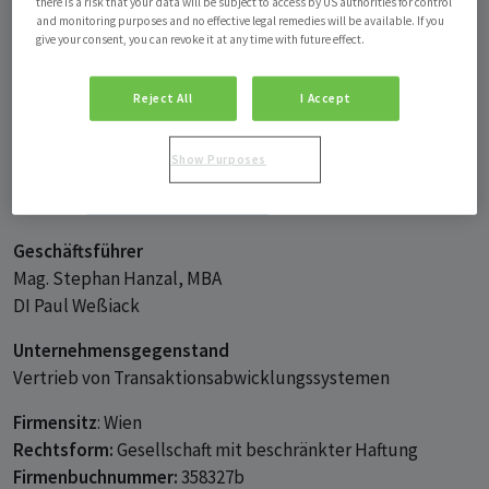
there is a risk that your data will be subject to access by US authorities for control
Medieninhaber und Herausgeber
and monitoring purposes and no effective legal remedies will be available. If you
give your consent, you can revoke it at any time with future effect.
Firmensitz
paybox Service GmbH
Reject All
I Accept
Lassallestraße 9
1020 Wien
Show Purposes
E-Mail:
info@onlineaufladen.at
Website:
www.onlineaufladen.at
Geschäftsführer
Mag. Stephan Hanzal, MBA
DI Paul Weßiack
Unternehmensgegenstand
Vertrieb von Transaktionsabwicklungssystemen
Firmensitz
: Wien
Rechtsform:
Gesellschaft mit beschränkter Haftung
Firmenbuchnummer:
358327b